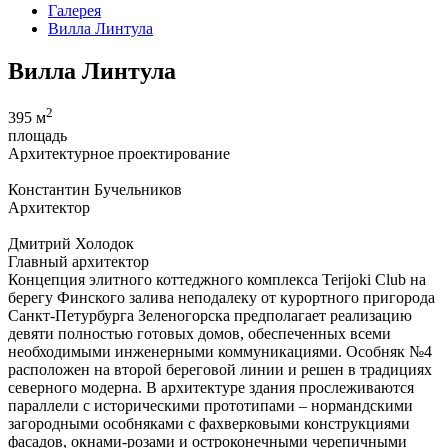
Галерея
Вилла Линтула
Вилла Линтула
2
395 м
площадь
Архитектурное проектирование
Константин Бучельников
Архитектор
Дмитрий Холодок
Главный архитектор
Концепция элитного коттеджного комплекса Terijoki Club на
берегу Финского залива неподалеку от курортного пригорода
Санкт-Петурбурга Зеленогорска предполагает реализацию
девяти полностью готовых домов, обеспеченных всеми
необходимыми инженерными коммуникациями. Особняк №4
расположен на второй береговой линии и решен в традициях
северного модерна. В архитектуре здания прослеживаются
параллели с историческими прототипами – нормандскими
загородными особняками с фахверковыми конструкциями
фасадов, окнами-розами и остроконечными черепичными